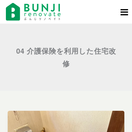
内
容
を
ス
キ
ッ
04 介護保険を利用した住宅改
プ
修
カテゴリー:
04 介護保険を利用した住宅改修
｜ぶんじリノベイト